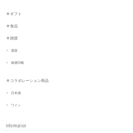
☆ギフト
☆食品
☆雑貨
酒器
御酒印帳
☆コラボレーション商品
日本酒
ワイン
Information