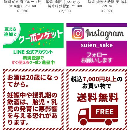
酔園 幻の酒ブルー（純
酔園 逢醸（あいがも）
酔園 純米大吟醸 美山錦
米吟醸） 720ml
純米吟醸原酒 720ml
720ml
¥1,980
¥2,200
¥2,970