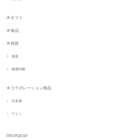
☆ギフト
☆食品
☆雑貨
酒器
御酒印帳
☆コラボレーション商品
日本酒
ワイン
Information