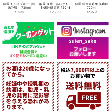
酔園 幻の酒ブルー（純
酔園 逢醸（あいがも）
酔園 純米大吟醸 美山錦
米吟醸） 720ml
純米吟醸原酒 720ml
720ml
¥1,980
¥2,200
¥2,970