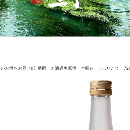
のお酒をお届け!!】酔園 無濾過生原酒 本醸造 しぼりたて 720