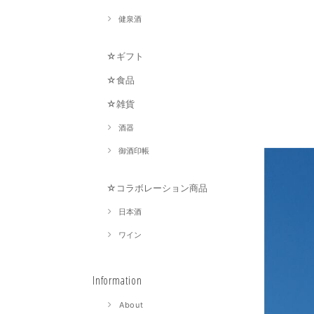
健泉酒
☆ギフト
☆食品
☆雑貨
酒器
御酒印帳
☆コラボレーション商品
日本酒
ワイン
Information
About