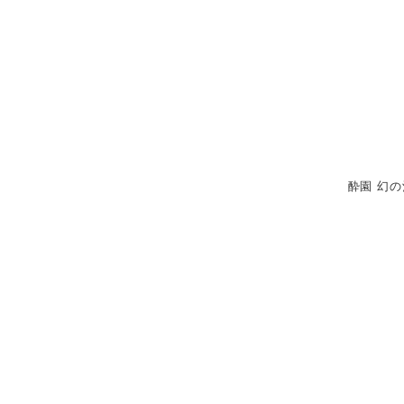
酔園 幻の