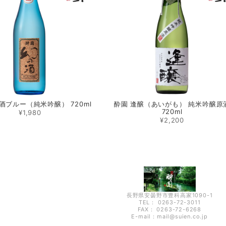
酒ブルー（純米吟醸） 720ml
酔園 逢醸（あいがも） 純米吟醸原
720ml
¥1,980
¥2,200
長野県安曇野市豊科高家1090-1
TEL： 0263-72-3011
FAX： 0263-72-6268
E-mail：
mail@suien.co.jp