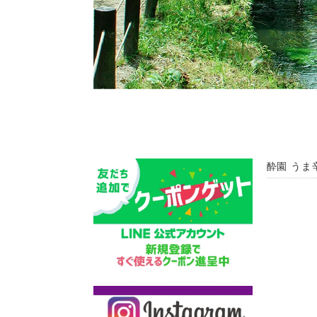
酔園 うま辛