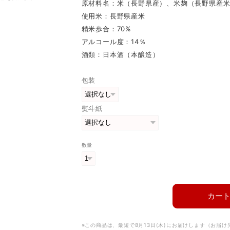
原材料名：米（長野県産）、米麹（長野県産
使用米：長野県産米
精米歩合：70%
アルコール度：14％
酒類：日本酒（本醸造）
包装
熨斗紙
数量
カー
※この商品は、最短で8月13日(木)にお届けします（お届