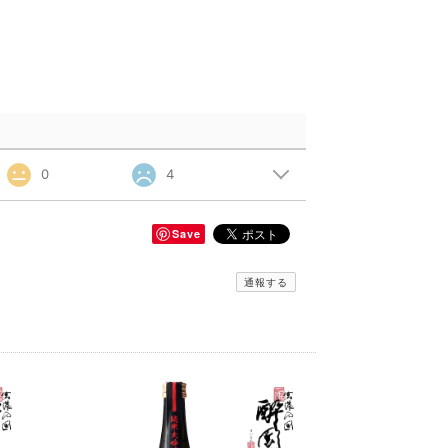
0
4
Save
通報する