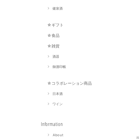
健泉酒
☆ギフト
☆食品
☆雑貨
酒器
御酒印帳
☆コラボレーション商品
日本酒
ワイン
Information
About