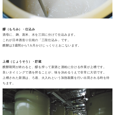
醪（もろみ）・仕込み
酒母に、麹、蒸米、水を三回に分けて仕込みます。
これが日本酒造り伝統の「三段仕込み」です。
醗酵は3週間から1カ月かけじっくりとおこないます。
上槽（じょうそう）・貯蔵
醗酵期間が終わると、醪を搾って新酒と酒粕に分ける作業が上槽です。
良いタイミングで酒を搾ることが、味を決めるうえで非常に大切です。
上槽された新酒は、ろ過、火入れという加熱殺菌を行い出荷される時を待
ちます。