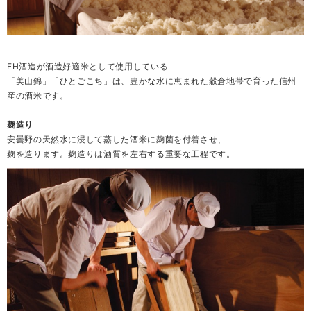
EH酒造が酒造好適米として使用している
「美山錦」「ひとごこち」は、豊かな水に恵まれた穀倉地帯で育った信州
産の酒米です。
麹造り
安曇野の天然水に浸して蒸した酒米に麹菌を付着させ、
麹を造ります。麹造りは酒質を左右する重要な工程です。